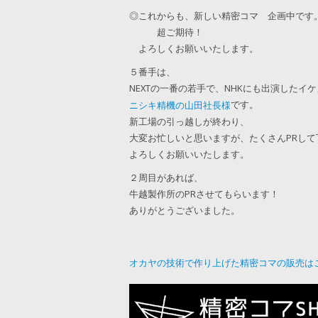
◎これからも、新しい精密コマ 企画中です
超ご期待！
よろしくお願いいたします。
５番手は、
NEXTの一番の若手で、NHKにも出演したイ
です。
ニシキ精機の山田社長様
新工場の引っ越しが終わり、
大変お忙しいと思いますが、たくさんPRして
よろしくお願いいたします。
２周目があれば、
牛越製作所のPRさせてもらいます！
ありがとうございました。
オカヤの技術で作り上げた精密コマの販売は