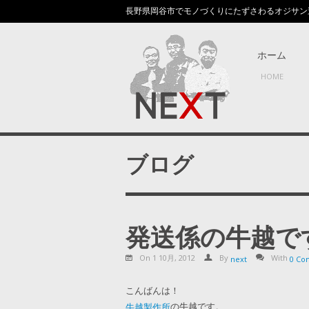
長野県岡谷市でモノづくりにたずさわるオジサン
ホーム
HOME
ブログ
発送係の牛越で
On 1 10月, 2012
By
With
next
0 Co
こんばんは！
の牛越です。
牛越製作所