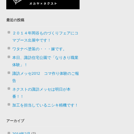
最近の投稿
２０１４年岡谷ものづくりフェアにコ
マブース出展中です！
ワタナベ塗装の・・・嫁です。
本日、諏訪住宅公園で「なりきり職業
体験」！
諏訪メッセ2012 コマ作り体験のご報
告
ネクストの諏訪メッセは明日が本
番！！
加工を担当しているニシキ精機です！
アーカイブ
(1)
2014年2月