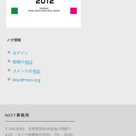
メタ情報
ログイン
投稿の
RSS
コメントの
RSS
WordPress.org
NEXT事務局
〒394-0084 長野県岡谷市長地片間町1-
4-20 （ダイヤ精機製作所内） TEL：0266-