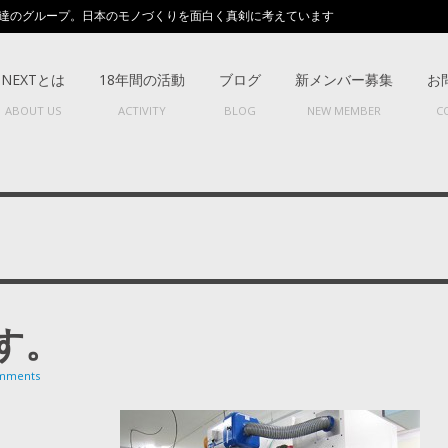
達のグループ。日本のモノづくりを面白く真剣に考えています
NEXTとは
18年間の活動
ブログ
新メンバー募集
お
ABOUT US
ACTIVITY
BLOG
NEW MEMBER
C
す。
mments