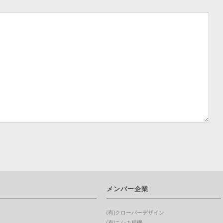
メンバー企業
(有)クローバーデザイン
(有)ニシキ精機