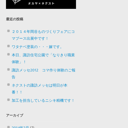
最近の投稿
２０１４年岡谷ものづくりフェアにコ
マブース出展中です！
ワタナベ塗装の・・・嫁です。
本日、諏訪住宅公園で「なりきり職業
体験」！
諏訪メッセ2012 コマ作り体験のご報
告
ネクストの諏訪メッセは明日が本
番！！
加工を担当しているニシキ精機です！
アーカイブ
(1)
2014年2月