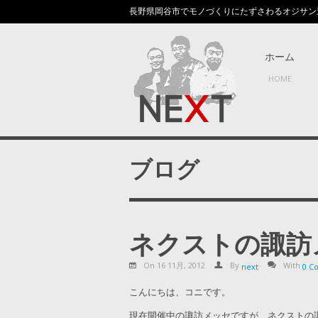
長野県岡谷市でモノづくりにたずさわるオジサン
ホーム
HOME
ブログ
ネクストの諏訪
On 16 11月, 2012
By
With
next
0 C
こんにちは、コニです。
現在開催中の諏訪メッセですが、ネクストの