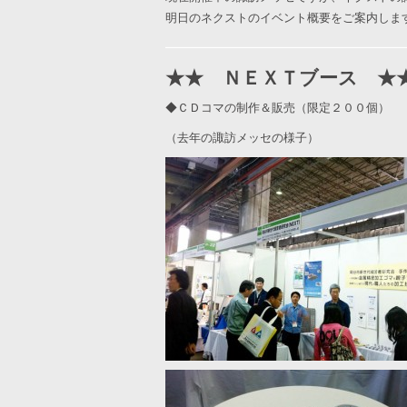
明日のネクストのイベント概要をご案内しま
★★ ＮＥＸＴブース ★
◆ＣＤコマの制作＆販売（限定２００個）
（去年の諏訪メッセの様子）