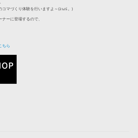
、
コマづくり体験を行いますよ～(≧ω≦。)
ーナーに登場するので、
こちら