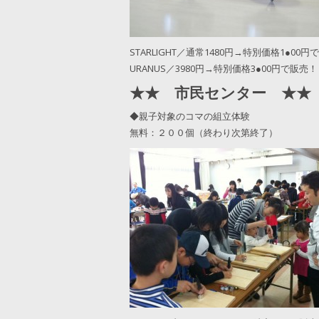
STARLIGHT／通常1480円→特別価格1●00円
URANUS／3980円→特別価格3●00円で販売！
★★ 市民センター ★★
◆親子対象のコマの組立体験
無料：２００個（終わり次第終了）