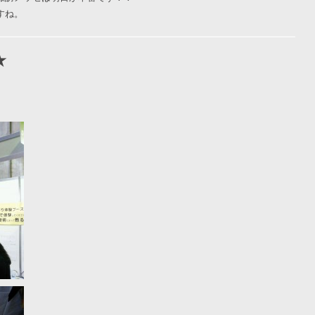
すね。
★