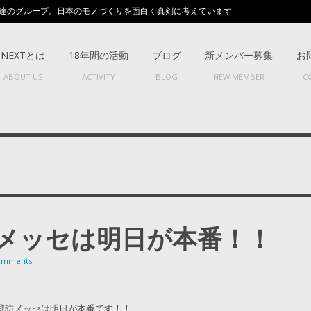
達のグループ。日本のモノづくりを面白く真剣に考えています
NEXTとは
18年間の活動
ブログ
新メンバー募集
お
ABOUT US
ACTIVITY
BLOG
NEW MEMBER
C
メッセは明日が本番！！
omments
諏訪メッセは明日が本番です！！