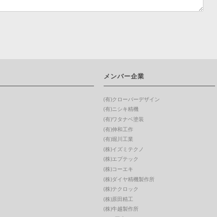
メンバー企業
(有)クローバーデザイン
(有)ニシキ精機
(有)ワタナベ塗装
(有)伸和工作
(有)堀川工業
(株)イズミテクノ
(株)エプテック
(株)コーエキ
(株)ダイヤ精機製作所
(株)テクロック
(株)原田精工
(株)牛越製作所