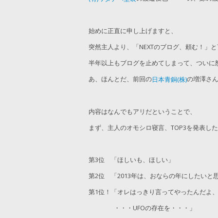
始めに正直に申し上げますと、
突然主人より、「NEXTのブログ、頼む！」
半年以上もブログを止めてしまって、ついに
あ、ほんとだ、前回の
の増澤さん
日本青銅(株)
内容はなんでもアリだということで、
まず、主人のオモシロ寝言、TOP3を発表し
第3位 「ほしいも、ほしい」
第2位 「2013年は、おならの年にしたいと
第1位！「オレはっきり言ってやったんだよ
・・・UFOの存在を・・・」