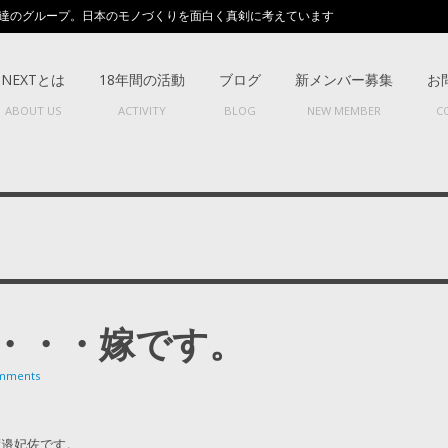
達のグループ。日本のモノづくりを面白く真剣に考えています
NEXTとは
18年間の活動
ブログ
新メンバー募集
お
ABOUT US
ACTIVITY
BLOG
NEW MEMBER
C
・・・嫁です。
mments
渡邉妃佐です。