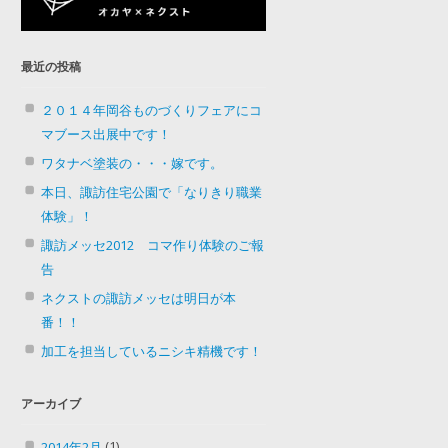
最近の投稿
２０１４年岡谷ものづくりフェアにコ
マブース出展中です！
ワタナベ塗装の・・・嫁です。
本日、諏訪住宅公園で「なりきり職業
体験」！
諏訪メッセ2012 コマ作り体験のご報
告
ネクストの諏訪メッセは明日が本
番！！
加工を担当しているニシキ精機です！
アーカイブ
(1)
2014年2月