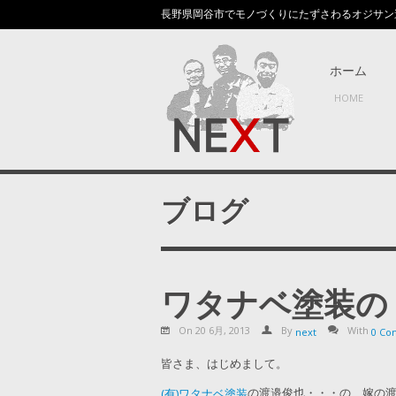
長野県岡谷市でモノづくりにたずさわるオジサン
ホーム
HOME
ブログ
ワタナベ塗装の
On 20 6月, 2013
By
With
next
0 Co
皆さま、はじめまして。
の渡邉俊也・・・の、嫁の
(有)ワタナベ塗装