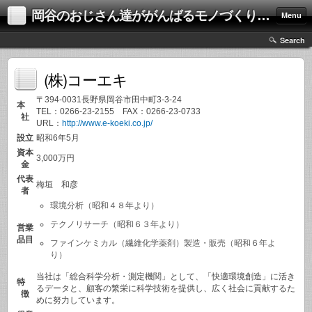
岡谷のおじさん達ががんばるモノづくり集団、ネクスト
Menu
Search
(株)コーエキ
〒394-0031長野県岡谷市田中町3-3-24
本
TEL：0266-23-2155 FAX：0266-23-0733
社
URL：
http://www.e-koeki.co.jp/
設立
昭和6年5月
資本
3,000万円
金
代表
梅垣 和彦
者
環境分析（昭和４８年より）
テクノリサーチ（昭和６３年より）
営業
品目
ファインケミカル（繊維化学薬剤）製造・販売（昭和６年よ
り）
当社は「総合科学分析・測定機関」として、「快適環境創造」に活き
特
るデータと、顧客の繁栄に科学技術を提供し、広く社会に貢献するた
徴
めに努力しています。